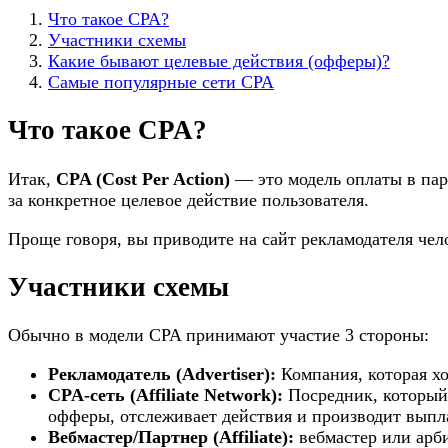
Что такое CPA?
Участники схемы
Какие бывают целевые действия (офферы)?
Самые популярные сети CPA
Что такое CPA?
Итак,
CPA (Cost Per Action)
— это модель оплаты в парт
за конкретное целевое действие пользователя.
Проще говоря, вы приводите на сайт рекламодателя чел
Участники схемы
Обычно в модели CPA принимают участие 3 стороны:
Рекламодатель (Advertiser):
Компания, которая хо
CPA-сеть (Affiliate Network):
Посредник, который 
офферы, отслеживает действия и производит выпла
Вебмастер/Партнер (Affiliate):
вебмастер или арби