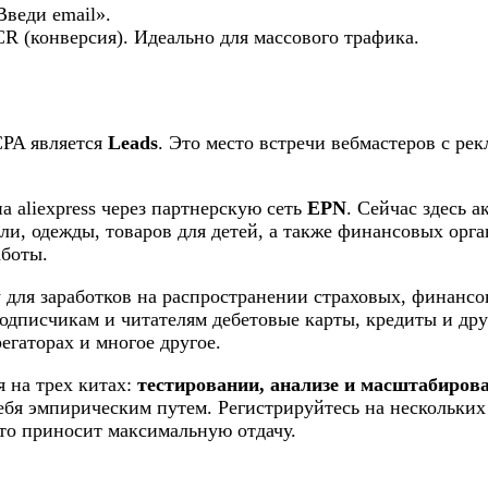
Введи email».
R (конверсия). Идеально для массового трафика.
CPA является
Leads
. Это место встречи вебмастеров с ре
 aliexpress через партнерскую сеть
EPN
. Сейчас здесь а
ли, одежды, товаров для детей, а также финансовых орг
аботы.
 для заработков на распространении страховых, финансо
подписчикам и читателям дебетовые карты, кредиты и др
егаторах и многое другое.
я на трех китах:
тестировании, анализе и масштабиров
ебя эмпирическим путем. Регистрируйтесь на нескольких
что приносит максимальную отдачу.